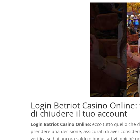
Login Betriot Casino Online:
di chiudere il tuo account
Login Betriot Casino Online:
ecco tutto quello che d
prendere una decisione, assicurati di aver considerato
verifica se hai ancora saldo o bonus attivi, poiché p