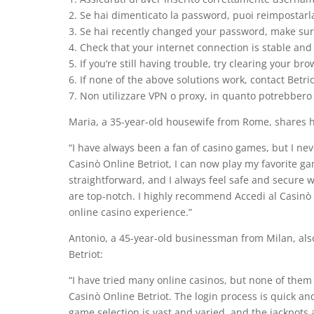
2. Se hai dimenticato la password, puoi reimpostarl
3. Se hai recently changed your password, make sur
4. Check that your internet connection is stable and
5. If you’re still having trouble, try clearing your br
6. If none of the above solutions work, contact Betr
7. Non utilizzare VPN o proxy, in quanto potrebbero 
Maria, a 35-year-old housewife from Rome, shares he
“I have always been a fan of casino games, but I neve
Casinò Online Betriot, I can now play my favorite g
straightforward, and I always feel safe and secure w
are top-notch. I highly recommend Accedi al Casinò 
online casino experience.”
Antonio, a 45-year-old businessman from Milan, also
Betriot:
“I have tried many online casinos, but none of them
Casinò Online Betriot. The login process is quick a
game selection is vast and varied, and the jackpots