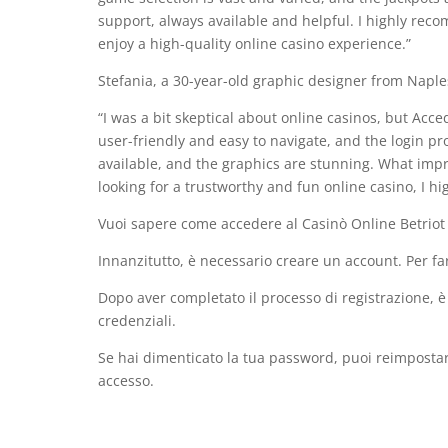
support, always available and helpful. I highly rec
enjoy a high-quality online casino experience.”
Stefania, a 30-year-old graphic designer from Naple
“I was a bit skeptical about online casinos, but Acc
user-friendly and easy to navigate, and the login pr
available, and the graphics are stunning. What impr
looking for a trustworthy and fun online casino, I h
Vuoi sapere come accedere al Casinò Online Betriot i
Innanzitutto, è necessario creare un account. Per farlo
Dopo aver completato il processo di registrazione, è
credenziali.
Se hai dimenticato la tua password, puoi reimpostar
accesso.