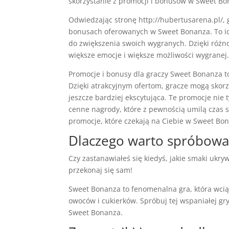
skorzystanie z promocji i bonusów w Sweet Bon
Odwiedzając stronę http://hubertusarena.pl/, 
bonusach oferowanych w Sweet Bonanza. To ide
do zwiększenia swoich wygranych. Dzięki róż
większe emocje i większe możliwości wygranej.
Promocje i bonusy dla graczy Sweet Bonanza t
Dzięki atrakcyjnym ofertom, gracze mogą skorz
jeszcze bardziej ekscytująca. Te promocje nie
cenne nagrody, które z pewnością umilą czas sp
promocje, które czekają na Ciebie w Sweet Bo
Dlaczego warto spróbowa
Czy zastanawiałeś się kiedyś, jakie smaki uk
przekonaj się sam!
Sweet Bonanza to fenomenalna gra, która wcią
owoców i cukierków. Spróbuj tej wspaniałej gr
Sweet Bonanza.