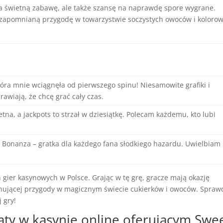
nia świetną zabawę, ale także szansę na naprawdę spore wygrane.
iezapomnianą przygodę w towarzystwie soczystych owoców i koloro
tóra mnie wciągnęła od pierwszego spinu! Niesamowite grafiki i
awiają, że chcę grać cały czas.
etna, a jackpots to strzał w dziesiątkę. Polecam każdemu, kto lubi
 Bonanza – gratka dla każdego fana słodkiego hazardu. Uwielbiam
 gier kasynowych w Polsce. Grając w tę grę, gracze mają okazję
nującej przygody w magicznym świecie cukierków i owoców. Spraw
 gry!
łaty w kasynie online oferującym Swe