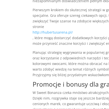
niezapomnianym doświadczeniem pełnym ekscytu
Pierwszym krokiem do skutecznej strategii w gr
specjalne. Gra oferuje szereg ciekawych opcji
zwiększyć Twoje szanse na zdobycie większych 
stronie
http://hubertusarena.pl/
, które mogą dostarczyć dodatkowych korzyści
może przynieść znaczne korzyści i zwiększyć 
Planując strategię wygrywania w popularnej gr
oraz korzystanie z odpowiednich narzędzi i t
kolorowymi owocami, które można obracać na 
warto zdobyć wiedzę na temat różnych symboli
Przyjrzyjmy się bliżej przydatnym wskazówkom,
Promocje i bonusy dla gr
W Sweet Bonanza czeka mnóstwo atrakcyjnych p
Dzięki nim, rozgrywka staje się jeszcze bardzi
cenionych marek, co gwarantuje uczciwą i eksc