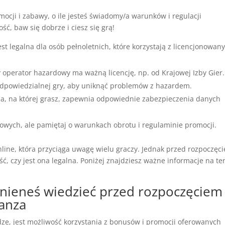
cji i zabawy, o ile jesteś świadomy/a warunków i regulacji
ć, baw się dobrze i ciesz się grą!
st legalna dla osób pełnoletnich, które korzystają z licencjonowan
y operator hazardowy ma ważną licencję, np. od Krajowej Izby Gier.
odpowiedzialnej gry, aby uniknąć problemów z hazardem.
a, na której grasz, zapewnia odpowiednie zabezpieczenia danych
sowych, ale pamiętaj o warunkach obrotu i regulaminie promocji.
ine, która przyciąga uwagę wielu graczy. Jednak przed rozpoczęc
ć, czy jest ona legalna. Poniżej znajdziesz ważne informacje na te
ieneś wiedzieć przed rozpoczęciem
anza
ze, jest możliwość korzystania z bonusów i promocji oferowanych