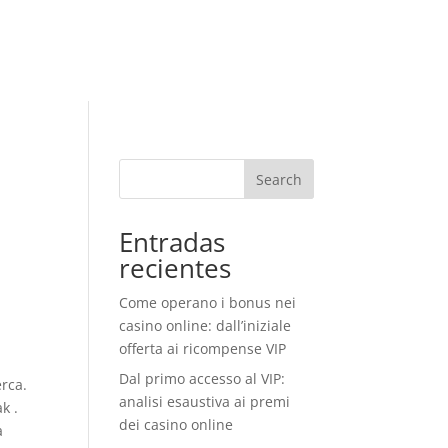
Search
Entradas
recientes
Come operano i bonus nei
casino online: dall’iniziale
offerta ai ricompense VIP
Dal primo accesso al VIP:
rca.
analisi esaustiva ai premi
k .
dei casino online
a