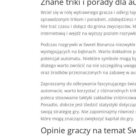
Znane triki i porady dla
Wciel się w rolę wytrawnego gracza i odkryj t
sprawdzonym trikom i poradom, zdobędziesz n
Nie trać czasu i dołącz do grona zwycięzców, k
internetową i wejdź na wyższy poziom rozrywki
Podczas rozgrywki w Sweet Bonanza niezwykle 
występujących na bębnach. Warto dokładnie pr
potencjał automatu. Niektóre symbole mogą b
dlatego warto zwrócić na nie szczególną uwag
oraz środków przeznaczonych na zabawę w aut
Zapraszamy do odkrywania fascynującego świ
automacie, warto korzystać z różnorodnych tri
poleca stosowanie taktyki zakładów zróżnicow
Ponadto, dobrze jest śledzić statystyki dotyc
swoją strategię gry. Nie zapominajmy również 
które mogą znacząco zwiększyć kapitał do gry.
Opinie graczy na temat 