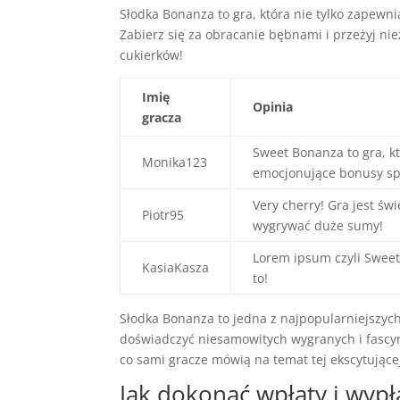
Słodka Bonanza to gra, która nie tylko zapew
Zabierz się za obracanie bębnami i przeżyj n
cukierków!
Imię
Opinia
gracza
Sweet Bonanza to gra, k
Monika123
emocjonujące bonusy spr
Very cherry! Gra jest świ
Piotr95
wygrywać duże sumy!
Lorem ipsum czyli Sweet
KasiaKasza
to!
Słodka Bonanza to jedna z najpopularniejszych
doświadczyć niesamowitych wygranych i fascy
co sami gracze mówią na temat tej ekscytującej
Jak dokonać wpłaty i wyp