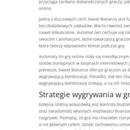
przyciąga zarówno doświadczonych graczy, jak
online.
Jedną z kluczowych cech Sweet Bonanza jest f
bez dodatkowych zakładów. Warto również zwr
nawet kilkukrotnie. Automat ten cechuje się 
owocom i animacjom, które towarzyszą graczo
która tworzy odpowiedni klimat podczas gry.
Automaty do gry online stały się nieodłączn
slotów dostępnych w kasynach internetowych j
pierwsze, Sweet Bonanza oferuje graczom aż 6 b
wygrywającą kombinację. Ponadto, slot ten cha
wygrywającą kombinację znikają, a na ich miej
Strategie wygrywania w g
Kolejną istotną wskazówką jest kontrola budże
oraz świadomość własnych możliwości finanso
rozgrywki. Pamiętaj, że gra ma charakter roz
a nie głównym celem. Dzięki zachowaniu umiar