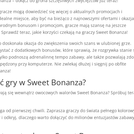
anza – dołącz do grona szczęśliwych zwycięzców już teraz!
gracze mogą dowiedzieć się więcej o aktualnych promocjach i
alne miejsce, aby być na bieżąco z najnowszymi ofertami i okazj
norodnym bonusom i promocjom, gracze mają szansę na jeszcze
 Sprawdź teraz, jakie korzyści czekają na graczy Sweet Bonanza!
o doskonała okazja do zwiększenia swoich szans w ulubionej grze.
ystać z dodatkowych bonusów, które sprawią, że rozgrywka stanie 
 tylko podnoszą adrenalinnę tempo zabawy, ale także pozwalają zd
ędzony przy komputerze. Nie zwlekaj dłużej i sięgnij po obfite
nanza!
ć gry w Sweet Bonanza?
rywają się wewnątrz owocowych walorów Sweet Bonanza? Spróbuj ter
ga od pierwszej chwili. Zaprasza graczy do świata pełnego koloro
y i odkryj, dlaczego warto dołączyć do milionów entuzjastów zabaw