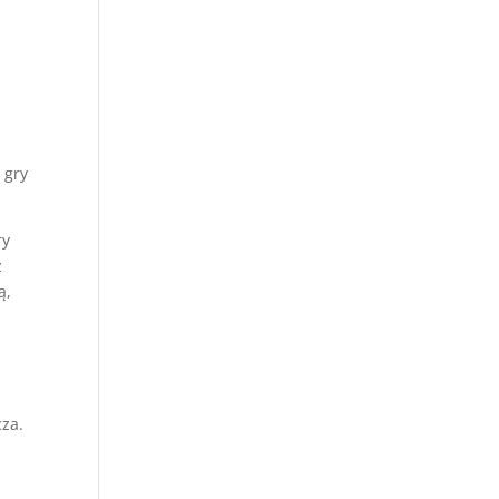
 gry
ry
z
ą,
cza.