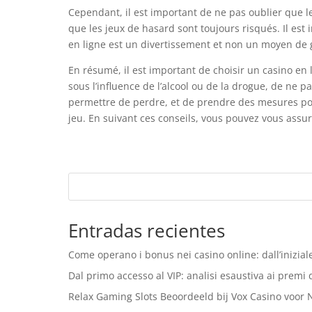
Cependant, il est important de ne pas oublier que le
que les jeux de hasard sont toujours risqués. Il est
en ligne est un divertissement et non un moyen de g
En résumé, il est important de choisir un casino en
sous l’influence de l’alcool ou de la drogue, de ne
permettre de perdre, et de prendre des mesures po
jeu. En suivant ces conseils, vous pouvez vous assur
Entradas recientes
Come operano i bonus nei casino online: dall’inizial
Dal primo accesso al VIP: analisi esaustiva ai premi 
Relax Gaming Slots Beoordeeld bij Vox Casino voor 