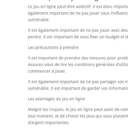
Le jeu en ligne peut être addictif, il est donc import
également important de ne pas jouer sous l’influence
vulnérable.
Il est également important de ne pas jouer avec d
perdre. Il est important de vous fixer un budget et 
Les précautions à prendre
Il est important de prendre des mesures pour proté
Assurez-vous de lire les conditions générales d’util
commencer à jouer.
Il est également important de ne pas partager vos i
vulnérable. Il est important de garder vos informatio
Les avantages du jeu en ligne
Malgré les risques, le jeu en ligne peut avoir de nom
tout moment, et de choisir les jeux qui vous plaise
d’argent importantes.