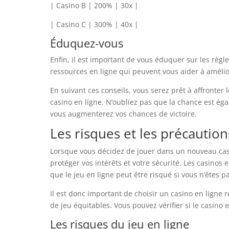
| Casino B | 200% | 30x |
| Casino C | 300% | 40x |
Éduquez-vous
Enfin, il est important de vous éduquer sur les règl
ressources en ligne qui peuvent vous aider à amélio
En suivant ces conseils, vous serez prêt à affronter
casino en ligne. N’oubliez pas que la chance est ég
vous augmenterez vos chances de victoire.
Les risques et les précaution
Lorsque vous décidez de jouer dans un nouveau casi
protéger vos intérêts et votre sécurité. Les casinos
que le jeu en ligne peut être risqué si vous n’êtes p
Il est donc important de choisir un casino en ligne r
de jeu équitables. Vous pouvez vérifier si le casino e
Les risques du jeu en ligne