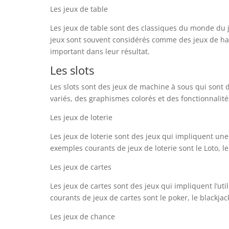
Les jeux de table
Les jeux de table sont des classiques du monde du jeu
jeux sont souvent considérés comme des jeux de has
important dans leur résultat.
Les slots
Les slots sont des jeux de machine à sous qui sont 
variés, des graphismes colorés et des fonctionnali
Les jeux de loterie
Les jeux de loterie sont des jeux qui impliquent un
exemples courants de jeux de loterie sont le Loto, le
Les jeux de cartes
Les jeux de cartes sont des jeux qui impliquent l’ut
courants de jeux de cartes sont le poker, le blackjack
Les jeux de chance