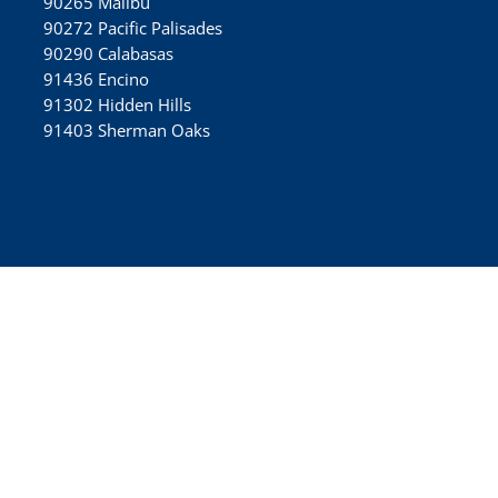
90265 Malibu
90272 Pacific Palisades
90290 Calabasas
91436 Encino
91302 Hidden Hills
91403 Sherman Oaks