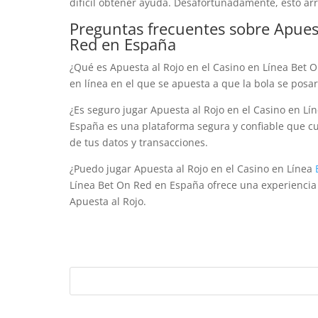
difícil obtener ayuda. Desafortunadamente, esto arr
Preguntas frecuentes sobre Apuest
Red en España
¿Qué es Apuesta al Rojo en el Casino en Línea Bet 
en línea en el que se apuesta a que la bola se posa
¿Es seguro jugar Apuesta al Rojo en el Casino en Lí
España es una plataforma segura y confiable que cue
de tus datos y transacciones.
¿Puedo jugar Apuesta al Rojo en el Casino en Línea
Línea Bet On Red en España ofrece una experiencia 
Apuesta al Rojo.