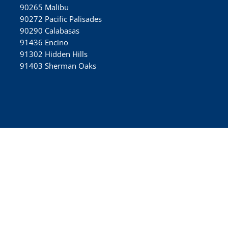
90265 Malibu
90272 Pacific Palisades
90290 Calabasas
91436 Encino
91302 Hidden Hills
91403 Sherman Oaks