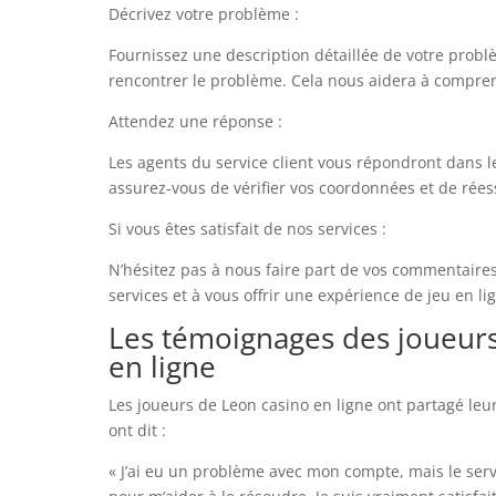
Décrivez votre problème :
Fournissez une description détaillée de votre probl
rencontrer le problème. Cela nous aidera à comprend
Attendez une réponse :
Les agents du service client vous répondront dans l
assurez-vous de vérifier vos coordonnées et de rées
Si vous êtes satisfait de nos services :
N’hésitez pas à nous faire part de vos commentaires
services et à vous offrir une expérience de jeu en l
Les témoignages des joueurs 
en ligne
Les joueurs de Leon casino en ligne ont partagé leurs 
ont dit :
« J’ai eu un problème avec mon compte, mais le servi