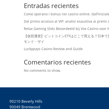
Entradas recientes
Come operano i bonus nei casino online: dall’inizial
Dal primo accesso al VIP: analisi esaustiva ai premi 
Relax Gaming Slots Beoordeeld bij Vox Casino voor 
【仮想通貨】ビットコインETFはどこで買える？日本で買える？将
モンド・ザイ
Luckypays Casino Review and Guide
Comentarios recientes
No comments to show.
90210 Beverly Hills
90049 Brentwood