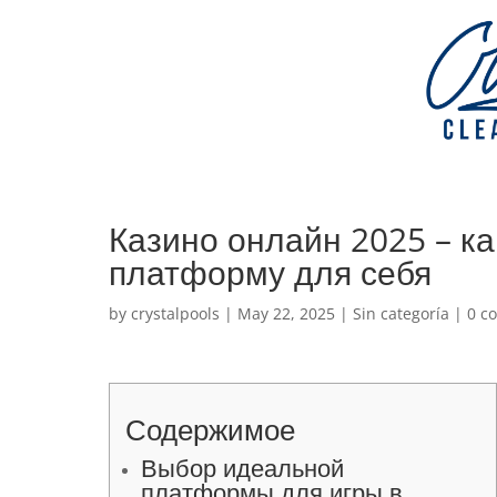
Казино онлайн 2025 – к
платформу для себя
by
crystalpools
|
May 22, 2025
|
Sin categoría
|
0 c
Содержимое
Выбор идеальной
платформы для игры в