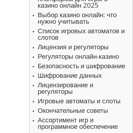
казино онлайн 2025
Выбор казино онлайн: что
нужно учитывать
Список игровых автоматов и
слотов
Лицензия и регуляторы
Регуляторы онлайн-казино
Безопасность и шифрование
Шифрование данных
Лицензирование и
регуляторы
Игровые автоматы и слоты
Окончательные советы
Ассортимент игр и
программное обеспечение