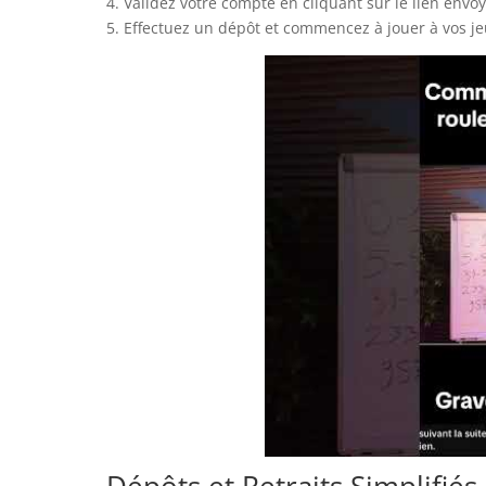
4. Validez votre compte en cliquant sur le lien envo
5. Effectuez un dépôt et commencez à jouer à vos je