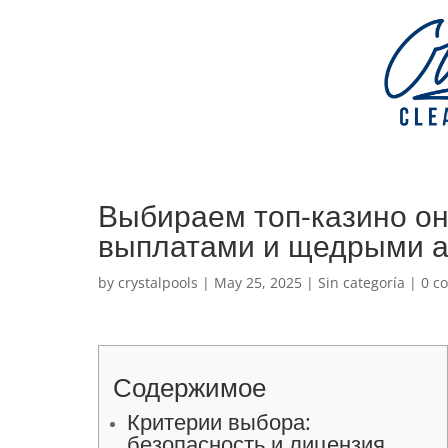
Выбираем топ-казино о
выплатами и щедрыми 
by
crystalpools
|
May 25, 2025
|
Sin categoría
|
0 c
Содержимое
Критерии выбора:
безопасность и лицензия