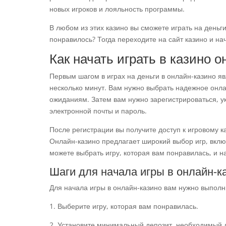
новых игроков и лояльность программы.
В любом из этих казино вы сможете играть на деньг
понравилось? Тогда переходите на сайт казино и нач
Как начать играть в казино 
Первым шагом в играх на деньги в онлайн-казино яв
несколько минут. Вам нужно выбрать надежное онла
ожиданиям. Затем вам нужно зарегистрироваться, у
электронной почты и пароль.
После регистрации вы получите доступ к игровому к
Онлайн-казино предлагает широкий выбор игр, включ
можете выбрать игру, которая вам понравилась, и на
Шаги для начала игры в онлайн-к
Для начала игры в онлайн-казино вам нужно выпол
1. Выберите игру, которая вам понравилась.
2. Установите минимальный депозит, необходимый 