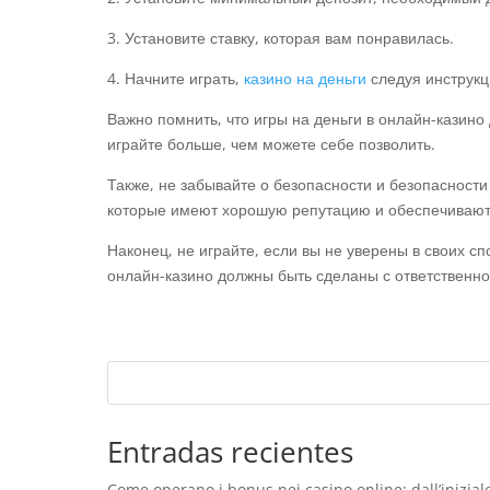
3. Установите ставку, которая вам понравилась.
4. Начните играть,
казино на деньги
следуя инструкц
Важно помнить, что игры на деньги в онлайн-казин
играйте больше, чем можете себе позволить.
Также, не забывайте о безопасности и безопасности
которые имеют хорошую репутацию и обеспечивают 
Наконец, не играйте, если вы не уверены в своих с
онлайн-казино должны быть сделаны с ответственн
Entradas recientes
Come operano i bonus nei casino online: dall’inizial