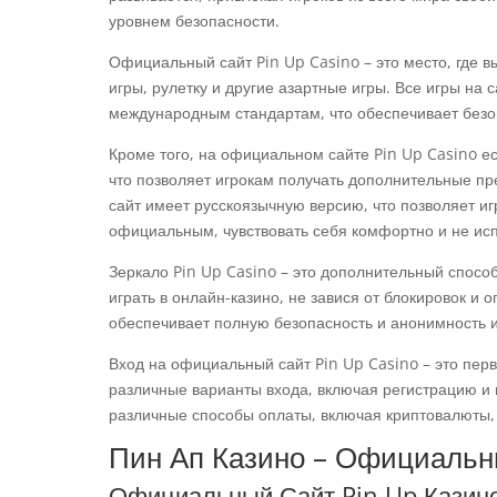
уровнем безопасности.
Официальный сайт Pin Up Casino – это место, где вы
игры, рулетку и другие азартные игры. Все игры на
международным стандартам, что обеспечивает безоп
Кроме того, на официальном сайте Pin Up Casino ес
что позволяет игрокам получать дополнительные пр
сайт имеет русскоязычную версию, что позволяет игр
официальным, чувствовать себя комфортно и не исп
Зеркало Pin Up Casino – это дополнительный спосо
играть в онлайн-казино, не завися от блокировок и 
обеспечивает полную безопасность и анонимность и
Вход на официальный сайт Pin Up Casino – это пер
различные варианты входа, включая регистрацию и
различные способы оплаты, включая криптовалюты,
Пин Ап Казино – Официальн
Официальный Сайт Pin Up Казин