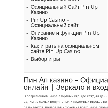
Официальный Сайт Pin Up
Казино
Pin Up Casino –
Официальный сайт
Описание и функции Pin Up
Казино
Как играть на официальном
сайте Pin Up Casino
Выбор игры
Пин Ап казино – Официа
онлайн | Зеркало и вхо
В современном мире азартных игр, где каждый день
одним из самых популярных и надежных игроков на 
развивается, привлекая игроков из всего мира сво