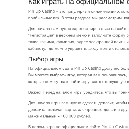
Как играть на официальном 
Pin Up Casino – это популярный онлайн-казино, кот
прибыльных игр. В этом разделе мы рассмотрим, ка
Для начала вам нужно зарегистрироваться на сайте,
“Регистрация” в верхнем меню и заполните форму р
такие как имя, фамилия, адрес электронной почты и
кабинету, где можно управлять аккаунтом и отслежи
Выбор игры
На официальном сайте Pin Up Casino доступно более
Вы можете выбрать игру, которая вам понравилась, 
которые помогут вам найти игру, соответствующую
Важно! Перед началом игры убедитесь, что вы пони
Для начала игры вам нужно сделать депозит, чтобы
депозита, включая карты, электронные деньги и дру
максимальный – 100 000 рублей.
В целом, игра на официальном сайте Pin Up Casino 