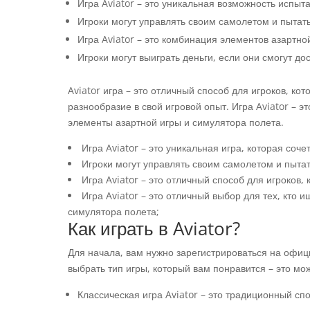
Игра Aviator – это уникальная возможность испыт
Игроки могут управлять своим самолетом и пытат
Игра Aviator – это комбинация элементов азартно
Игроки могут выиграть деньги, если они смогут до
Aviator игра – это отличный способ для игроков, ко
разнообразие в свой игровой опыт. Игра Aviator – эт
элементы азартной игры и симулятора полета.
Игра Aviator – это уникальная игра, которая соч
Игроки могут управлять своим самолетом и пыта
Игра Aviator – это отличный способ для игроков,
Игра Aviator – это отличный выбор для тех, кто 
симулятора полета;
Как играть в Aviator?
Для начала, вам нужно зарегистрироваться на офици
выбрать тип игры, который вам понравится – это може
Классическая игра Aviator – это традиционный спо