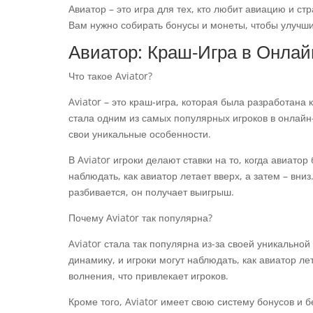
Авиатор – это игра для тех, кто любит авиацию и ст
Вам нужно собирать бонусы и монеты, чтобы улучшит
Авиатор: Краш-Игра в Онлай
Что такое Aviator?
Aviator – это краш-игра, которая была разработана
стала одним из самых популярных игроков в онлайн-
свои уникальные особенности.
В Aviator игроки делают ставки на то, когда авиатор
наблюдать, как авиатор летает вверх, а затем – вниз
разбивается, он получает выигрыш.
Почему Aviator так популярна?
Aviator стала так популярна из-за своей уникально
динамику, и игроки могут наблюдать, как авиатор ле
волнения, что привлекает игроков.
Кроме того, Aviator имеет свою систему бонусов и 