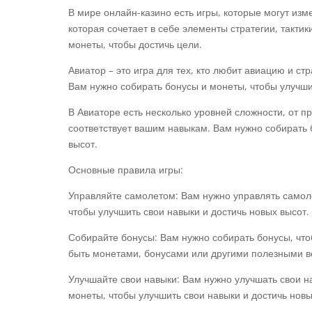
В мире онлайн-казино есть игры, которые могут изме
которая сочетает в себе элементы стратегии, такти
монеты, чтобы достичь цели.
Авиатор – это игра для тех, кто любит авиацию и ст
Вам нужно собирать бонусы и монеты, чтобы улучшит
В Авиаторе есть несколько уровней сложности, от п
соответствует вашим навыкам. Вам нужно собирать 
высот.
Основные правила игры:
Управляйте самолетом: Вам нужно управлять самоле
чтобы улучшить свои навыки и достичь новых высот.
Собирайте бонусы: Вам нужно собирать бонусы, что
быть монетами, бонусами или другими полезными 
Улучшайте свои навыки: Вам нужно улучшать свои н
монеты, чтобы улучшить свои навыки и достичь новы