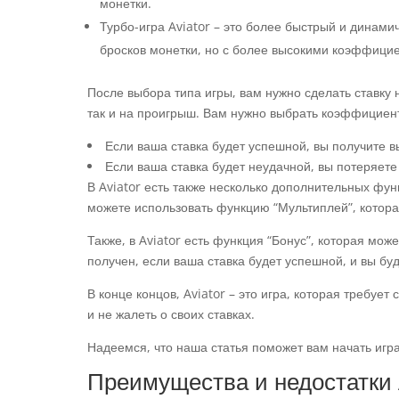
монетки.
Турбо-игра Aviator – это более быстрый и динамич
бросков монетки, но с более высокими коэффици
После выбора типа игры, вам нужно сделать ставку н
так и на проигрыш. Вам нужно выбрать коэффициент, 
Если ваша ставка будет успешной, вы получите 
Если ваша ставка будет неудачной, вы потеряете 
В Aviator есть также несколько дополнительных фу
можете использовать функцию “Мультиплей”, котора
Также, в Aviator есть функция “Бонус”, которая мо
получен, если ваша ставка будет успешной, и вы бу
В конце концов, Aviator – это игра, которая требуе
и не жалеть о своих ставках.
Надеемся, что наша статья поможет вам начать игра
Преимущества и недостатки 