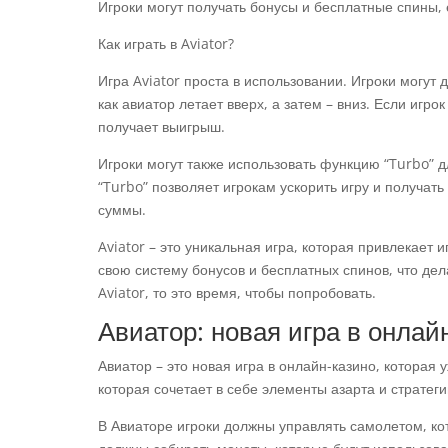
Игроки могут получать бонусы и бесплатные спины,
Как играть в Aviator?
Игра Aviator проста в использовании. Игроки могут д
как авиатор летает вверх, а затем – вниз. Если игро
получает выигрыш.
Игроки могут также использовать функцию “Turbo” 
“Turbo” позволяет игрокам ускорить игру и получа
суммы.
Aviator – это уникальная игра, которая привлекает
свою систему бонусов и бесплатных спинов, что дел
Aviator, то это время, чтобы попробовать.
Авиатор: новая игра в онлай
Авиатор – это новая игра в онлайн-казино, которая 
которая сочетает в себе элементы азарта и стратеги
В Авиаторе игроки должны управлять самолетом, ко