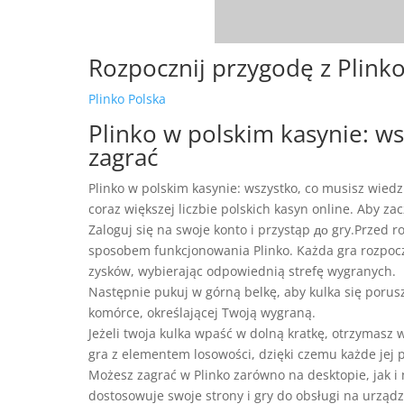
Rozpocznij przygodę z Plinko
Plinko Polska
Plinko w polskim kasynie: ws
zagrać
Plinko w polskim kasynie: wszystko, co musisz wiedz
coraz większej liczbie polskich kasyn online. Aby z
Zaloguj się na swoje konto i przystąp до gry.Przed r
sposobem funkcjonowania Plinko. Każda gra rozpocz
zysków, wybierając odpowiednią strefę wygranych.
Następnie pukuj w górną belkę, aby kulka się porus
komórce, określającej Twoją wygraną.
Jeżeli twoja kulka wpaść w dolną kratkę, otrzymasz 
gra z elementem losowości, dzięki czemu każde jej 
Możesz zagrać w Plinko zarówno na desktopie, jak i
dostosowuje swoje strony i gry do obsługi na urząd