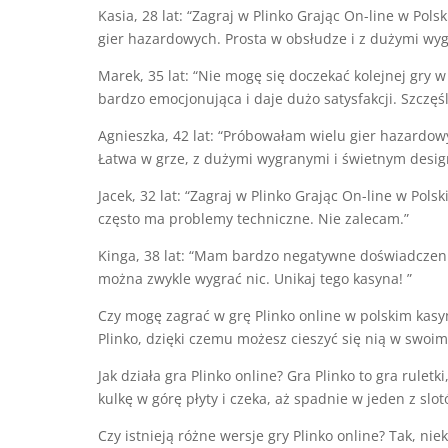
Kasia, 28 lat: “Zagraj w Plinko Grając On-line w Pol
gier hazardowych. Prosta w obsłudze i z dużymi wy
Marek, 35 lat: “Nie mogę się doczekać kolejnej gry 
bardzo emocjonująca i daje dużo satysfakcji. Szczęśl
Agnieszka, 42 lat: “Próbowałam wielu gier hazardowy
Łatwa w grze, z dużymi wygranymi i świetnym desig
Jacek, 32 lat: “Zagraj w Plinko Grając On-line w Pol
często ma problemy techniczne. Nie zalecam.”
Kinga, 38 lat: “Mam bardzo negatywne doświadczenie
można zwykle wygrać nic. Unikaj tego kasyna! ”
Czy mogę zagrać w grę Plinko online w polskim kasyn
Plinko, dzięki czemu możesz cieszyć się nią w swoi
Jak działa gra Plinko online? Gra Plinko to gra rulet
kulkę w górę płyty i czeka, aż spadnie w jeden z slo
Czy istnieją różne wersje gry Plinko online? Tak, nie