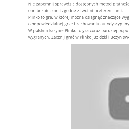
Nie zapomnij sprawdzić dostępnych metod płatnośc
one bezpieczne i zgodne z twoimi preferencjami.
Plinko to gra, w której można osiągnąć znaczące wy
o odpowiedzialnej grze i zachowaniu autodyscypliny
W polskim kasynie Plinko to gra coraz bardziej pop
wygranych. Zacznij grać w Plinko już dziś i uczyn sw