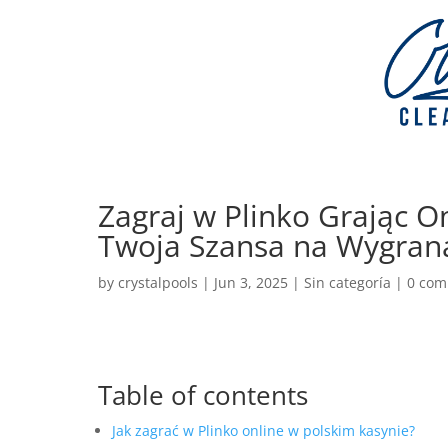
Zagraj w Plinko Grając O
Twoja Szansa na Wygran
by
crystalpools
|
Jun 3, 2025
|
Sin categoría
|
0 com
Table of contents
Jak zagrać w Plinko online w polskim kasynie?