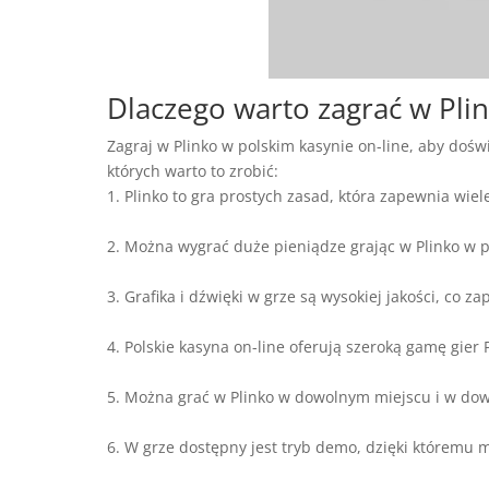
Dlaczego warto zagrać w Plin
Zagraj w Plinko w polskim kasynie on-line, aby dośw
których warto to zrobić:
1. Plinko to gra prostych zasad, która zapewnia wiel
2. Można wygrać duże pieniądze grając w Plinko w p
3. Grafika i dźwięki w grze są wysokiej jakości, co 
4. Polskie kasyna on-line oferują szeroką gamę gier 
5. Można grać w Plinko w dowolnym miejscu i w dowo
6. W grze dostępny jest tryb demo, dzięki któremu 