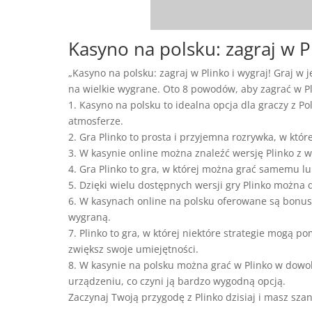
Kasyno na polsku: zagraj w P
„Kasyno na polsku: zagraj w Plinko i wygraj! Graj w 
na wielkie wygrane. Oto 8 powodów, aby zagrać w Pli
1. Kasyno na polsku to idealna opcja dla graczy z P
atmosferze.
2. Gra Plinko to prosta i przyjemna rozrywka, w któr
3. W kasynie online można znaleźć wersję Plinko z
4. Gra Plinko to gra, w której można grać samemu lu
5. Dzięki wielu dostępnych wersji gry Plinko można
6. W kasynach online na polsku oferowane są bonus
wygraną.
7. Plinko to gra, w której niektóre strategie mogą p
zwiększ swoje umiejętności.
8. W kasynie na polsku można grać w Plinko w do
urządzeniu, co czyni ją bardzo wygodną opcją.
Zaczynaj Twoją przygodę z Plinko dzisiaj i masz sz