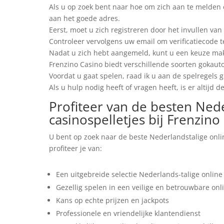
Als u op zoek bent naar hoe om zich aan te melden
aan het goede adres.
Eerst, moet u zich registreren door het invullen va
Controleer vervolgens uw email om verificatiecode t
Nadat u zich hebt aangemeld, kunt u een keuze make
Frenzino Casino biedt verschillende soorten gokauto
Voordat u gaat spelen, raad ik u aan de spelregels 
Als u hulp nodig heeft of vragen heeft, is er altijd
Profiteer van de besten Nede
casinospelletjes bij Frenzino
U bent op zoek naar de beste Nederlandstalige onli
profiteer je van:
Een uitgebreide selectie Nederlands-talige online
Gezellig spelen in een veilige en betrouwbare on
Kans op echte prijzen en jackpots
Professionele en vriendelijke klantendienst