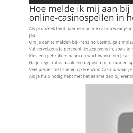
Hoe melde ik mij aan bij
online-casinospellen in 
Als je opzoek bent naar een online casino waar je i
jou.
Om je aan te melden bij Frenzino Casino, ga simple
Vul vervolgens je persoonlijke gegevens in, zoals j
Kies een gebruikersnaam en wachtwoord om je acco
Na je registratie, maak een deposit om te kunnen sp
Veel plezier met spelen op Frenzino Casino, waar je
Als je hulp nodig hebt met het aanmelden bij Frenz