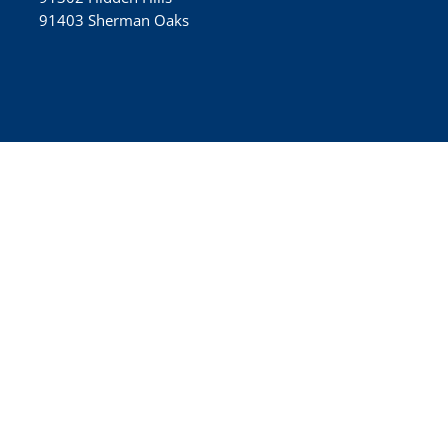
91403 Sherman Oaks