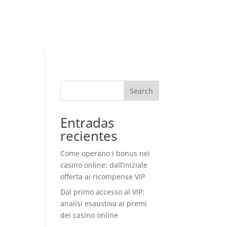
Search
Entradas
recientes
Come operano i bonus nei
casino online: dall’iniziale
offerta ai ricompense VIP
Dal primo accesso al VIP:
analisi esaustiva ai premi
dei casino online