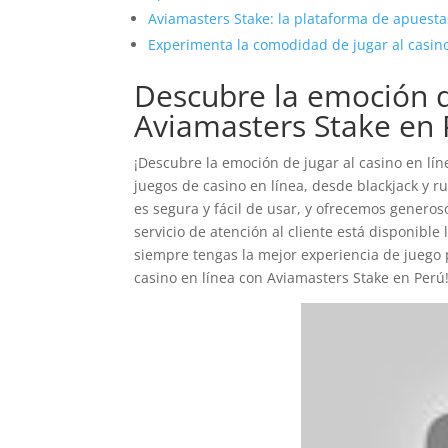
Aviamasters Stake: la plataforma de apuest
Experimenta la comodidad de jugar al casino
Descubre la emoción de
Aviamasters Stake en 
¡Descubre la emoción de jugar al casino en l
juegos de casino en línea, desde blackjack y 
es segura y fácil de usar, y ofrecemos gener
servicio de atención al cliente está disponible
siempre tengas la mejor experiencia de juego 
casino en línea con Aviamasters Stake en Perú