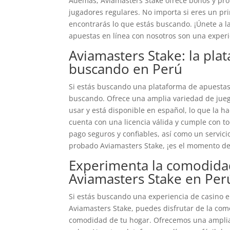
Además, Aviamasters Stake ofrece bonos y pro
jugadores regulares. No importa si eres un pr
encontrarás lo que estás buscando. ¡Únete a 
apuestas en línea con nosotros son una experi
Aviamasters Stake: la pla
buscando en Perú
Si estás buscando una plataforma de apuestas 
buscando. Ofrece una amplia variedad de juego
usar y está disponible en español, lo que la 
cuenta con una licencia válida y cumple con t
pago seguros y confiables, así como un servicio
probado Aviamasters Stake, ¡es el momento de 
Experimenta la comodidad 
Aviamasters Stake en Per
Si estás buscando una experiencia de casino en 
Aviamasters Stake, puedes disfrutar de la com
comodidad de tu hogar. Ofrecemos una amplia 