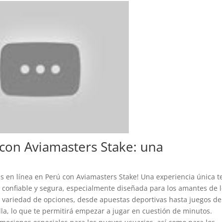
 con Aviamasters Stake: una
 en línea en Perú con Aviamasters Stake! Una experiencia única t
confiable y segura, especialmente diseñada para los amantes de 
n variedad de opciones, desde apuestas deportivas hasta juegos de
illa, lo que te permitirá empezar a jugar en cuestión de minutos.