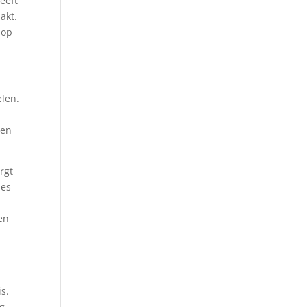
eeft
akt.
 op
elen.
 en
rgt
ies
en
is.
ig