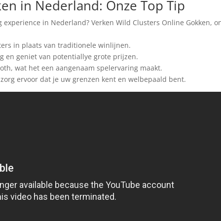
ken in Nederland: Onze Top Tip
g experience in Nederland? Verken Wild Clusters Online Gokken, o
rs in plaats van traditionele winlijnen.
 en geniet van potentiallye grote prijzen.
ooth, wat het een aangenaam spelervaring maakt.
 zorg ervoor dat je uw grenzen kent en welbepaald bent.