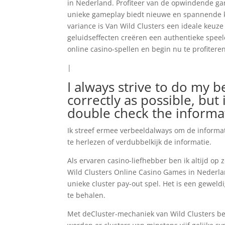
in Nederland. Profiteer van de opwindende ga
unieke gameplay biedt nieuwe en spannende k
variance is Van Wild Clusters een ideale keuze
geluidseffecten creëren een authentieke speele
online casino-spellen en begin nu te profiteren
|
I always strive to do my b
correctly as possible, but
double check the informa
Ik streef ermee verbeeldalways om de informati
te herlezen of verdubbelkijk de informatie.
Als ervaren casino-liefhebber ben ik altijd o
Wild Clusters Online Casino Games in Nederlan
unieke cluster pay-out spel. Het is een gewel
te behalen.
Met deCluster-mechaniek van Wild Clusters ben 