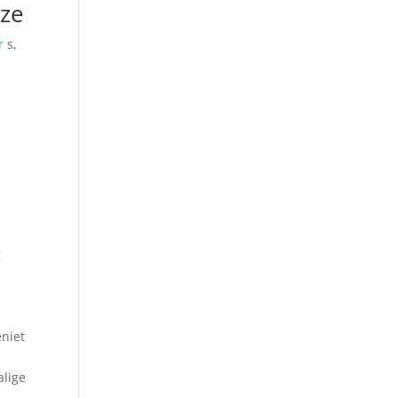
uze
r
s,
g
niet
alige