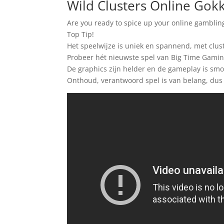
Wild Clusters Online Gok
Are you ready to spice up your online gamblin
Top Tip!
Het speelwijze is uniek en spannend, met cluste
Probeer hét nieuwste spel van Big Time Gaming
De graphics zijn helder en de gameplay is sm
Onthoud, verantwoord spel is van belang, dus