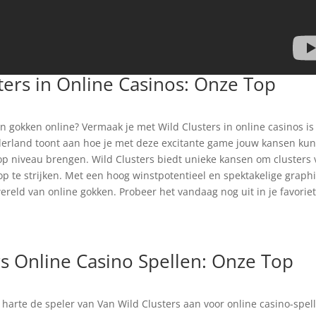
ters in Online Casinos: Onze Top
gokken online? Vermaak je met Wild Clusters in online casinos is
derland toont aan hoe je met deze excitante game jouw kansen kun
 op niveau brengen. Wild Clusters biedt unieke kansen om clusters
p te strijken. Met een hoog winstpotentieel en spektakelige graphi
ereld van online gokken. Probeer het vandaag nog uit in je favorie
rs Online Casino Spellen: Onze Top
 harte de speler van Van Wild Clusters aan voor online casino-spel