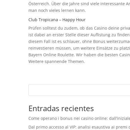
Österreich. Über die Jahre sind viele interessante
man noch vieles lernen kann.
Club Tropicana – Happy Hour
Prüfen solltest du zudem, ob das Casino deine priv
ist dabei an erster Stelle dieser Auflistung zu finde
diesem Fall ist es schlauer, ohne Bonus weiterzuma
reinvestieren müssen, um weitere Einsätze zu platzi
Bayern Online Roulette. Wir haben die besten Casino
Weitere spannende Themen.
Entradas recientes
Come operano i bonus nei casino online: dall’inizial
Dal primo accesso al VIP: analisi esaustiva ai premi 