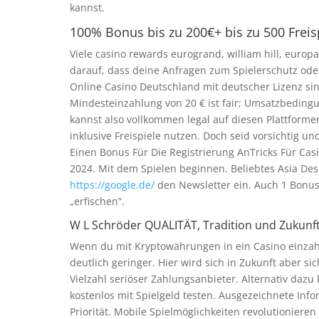
kannst.
100% Bonus bis zu 200€+ bis zu 500 Freis
Viele casino rewards eurogrand, william hill, europa
darauf, dass deine Anfragen zum Spielerschutz od
Online Casino Deutschland mit deutscher Lizenz sin
Mindesteinzahlung von 20 € ist fair; Umsatzbedingun
kannst also vollkommen legal auf diesen Plattform
inklusive Freispiele nutzen. Doch seid vorsichtig u
Einen Bonus Für Die Registrierung AnTricks Für C
2024. Mit dem Spielen beginnen. Beliebtes Asia Des
https://google.de/
den Newsletter ein. Auch 1 Bonus
„erfischen”.
W L Schröder QUALITÄT, Tradition und Zukunf
Wenn du mit Kryptowährungen in ein Casino einzah
deutlich geringer. Hier wird sich in Zukunft aber si
Vielzahl seriöser Zahlungsanbieter. Alternativ dazu 
kostenlos mit Spielgeld testen. Ausgezeichnete Info
Priorität. Mobile Spielmöglichkeiten revolutioniere