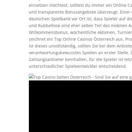
einsetzen möchtest, solltest du immer ein Online 
und transparente Bonusangebote überzeugt. Einer 
deutschen Spielbank vor Ort ist, dass Spieler auf 
und Rubbellose sind eher selten Teil des mobilen An
Willkommensbonus, wöchentliche Aktionen, Turnie
zeichnet ein Top Online Casinos Österreich aus. Pr
Ist dieses unvollständig, sollten Sie bei dem Anbie
verantwortungsbewusstes Spielen an erster Stelle. D
Zahlungsanbieter beinhalten, für die Spieler ist let
unterschiedlicher Spieleentwickler entscheidend.