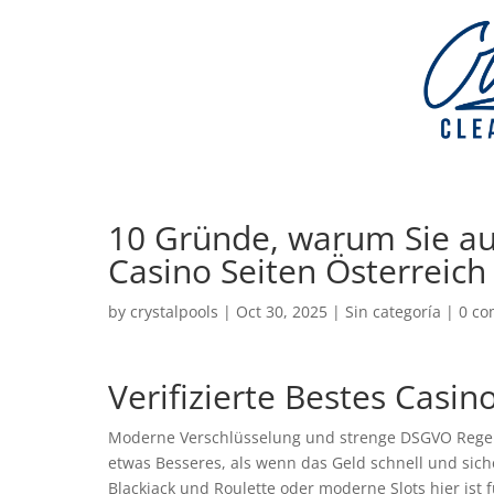
10 Gründe, warum Sie au
Casino Seiten Österreich
by
crystalpools
|
Oct 30, 2025
|
Sin categoría
|
0 c
Verifizierte Bestes Casino
Moderne Verschlüsselung und strenge DSGVO Regel
etwas Besseres, als wenn das Geld schnell und sich
Blackjack und Roulette oder moderne Slots hier is