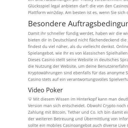
Glücksspiel legal anbieten darf: die von den Casino
Plattform win2day. Am besten ist es, wenn Sie sich 
Besondere Auftragsbedingu
Damit ihr schneller fündig werdet, haben wir die w
bieten dir in Deutschland nicht flächendeckend die
findest du viel näher, als du vielleicht denkst. Onl
Spielangebot, wie Ihr es von klassischen Spielhallen
Dieses Casino stellt seine Website in deutsches Sp
die Nutzung der Website, um deine Benutzererfahru
Kryptowährungen sind ebenfalls für das anonyme Sp
Casino stets auf ein verantwortungsvolles Spielverh
Video Poker
💡 Mit diesem Wissen im Hinterkopf kann man deutl
Version man sich entscheidet. Obwohl Crypto noch nic
Zahlung mit Bitcoin, Tether und Co. Ich bin dami
der weiteren Betreuung und Übermittlung von Info
sollte ein mobiles Casinoangebot auch diverse Liv