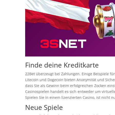
Finde deine Kreditkarte
22Bet überzeugt bei Zahlungen. Einige Beispiele fü
Litecoin und Dogecoin bieten Anonymität und Sicherh
dass Sie als Gewinn beim erfolgreichen Zocken eins
Casinospielen handelt es sich entweder um virtuel
Spielen Sie in einem lizenzierten Casino, ist nicht n
Neue Spiele