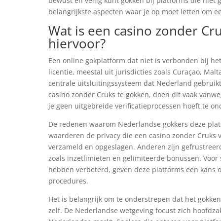
bewust en veilig kunt gokken bij platforms die nie
belangrijkste aspecten waar je op moet letten om ee
Wat is een casino zonder Cr
hiervoor?
Een online gokplatform dat niet is verbonden bij h
licentie, meestal uit jurisdicties zoals Curaçao, Malt
centrale uitsluitingssysteem dat Nederland gebruik
casino zonder Cruks te gokken, doen dit vaak vanwe
je geen uitgebreide verificatieprocessen hoeft te o
De redenen waarom Nederlandse gokkers deze platfo
waarderen de privacy die een casino zonder Cruks 
verzameld en opgeslagen. Anderen zijn gefrustreer
zoals inzetlimieten en gelimiteerde bonussen. Voor
hebben verbeterd, geven deze platforms een kans o
procedures.
Het is belangrijk om te onderstrepen dat het gokken b
zelf. De Nederlandse wetgeving focust zich hoofdz