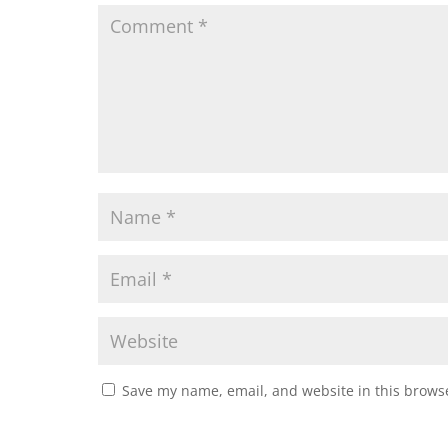
Save my name, email, and website in this browse