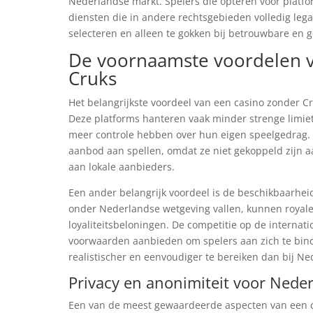
Nederlandse markt. Spelers die opteren voor platfo
diensten die in andere rechtsgebieden volledig legaa
selecteren en alleen te gokken bij betrouwbare en 
De voornaamste voordelen v
Cruks
Het belangrijkste voordeel van een casino zonder Cru
Deze platforms hanteren vaak minder strenge limie
meer controle hebben over hun eigen speelgedrag. 
aanbod aan spellen, omdat ze niet gekoppeld zijn a
aan lokale aanbieders.
Een ander belangrijk voordeel is de beschikbaarheid
onder Nederlandse wetgeving vallen, kunnen royal
loyaliteitsbeloningen. De competitie op de internati
voorwaarden aanbieden om spelers aan zich te bind
realistischer en eenvoudiger te bereiken dan bij 
Privacy en anonimiteit voor Neder
Een van de meest gewaardeerde aspecten van een ca