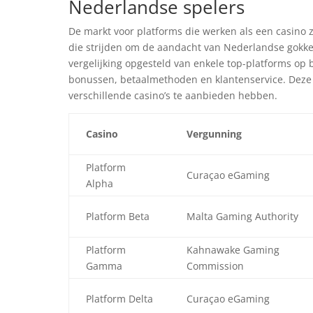
Nederlandse spelers
De markt voor platforms die werken als een casino z
die strijden om de aandacht van Nederlandse gokk
vergelijking opgesteld van enkele top-platforms op b
bonussen, betaalmethoden en klantenservice. Deze ve
verschillende casino’s te aanbieden hebben.
Casino
Vergunning
Platform
Curaçao eGaming
Alpha
Platform Beta
Malta Gaming Authority
Platform
Kahnawake Gaming
Gamma
Commission
Platform Delta
Curaçao eGaming