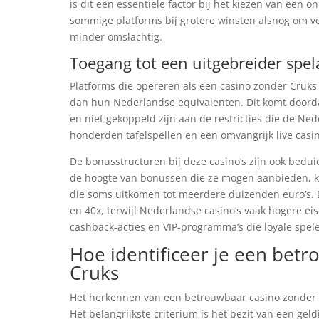
is dit een essentiële factor bij het kiezen van een 
sommige platforms bij grotere winsten alsnog om ve
minder omslachtig.
Toegang tot een uitgebreider spe
Platforms die opereren als een casino zonder Cruk
dan hun Nederlandse equivalenten. Dit komt doord
en niet gekoppeld zijn aan de restricties die de Ned
honderden tafelspellen en een omvangrijk live casin
De bonusstructuren bij deze casino’s zijn ook bedu
de hoogte van bonussen die ze mogen aanbieden, 
die soms uitkomen tot meerdere duizenden euro’s. D
en 40x, terwijl Nederlandse casino’s vaak hogere ei
cashback-acties en VIP-programma’s die loyale spel
Hoe identificeer je een betr
Cruks
Het herkennen van een betrouwbaar casino zonder C
Het belangrijkste criterium is het bezit van een ge