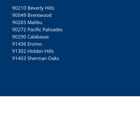
90210 Beverly Hills
90049 Brentwood
90265 Malibu
90272 Pacific Palisades
90290 Calabasas
91436 Encino
91302 Hidden Hills
91403 Sherman Oaks