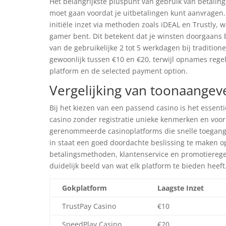
Het belangrijkste pluspunt van gebruik van betalinge
moet gaan voordat je uitbetalingen kunt aanvragen.
initiële inzet via methoden zoals iDEAL en Trustly,
gamer bent. Dit betekent dat je winsten doorgaans b
van de gebruikelijke 2 tot 5 werkdagen bij tradition
gewoonlijk tussen €10 en €20, terwijl opnames regel
platform en de selected payment option.
Vergelijking van toonaangev
Bij het kiezen van een passend casino is het essenti
casino zonder registratie unieke kenmerken en voor
gerenommeerde casinoplatforms die snelle toegang e
in staat een goed doordachte beslissing te maken op
betalingsmethoden, klantenservice en promotieregelin
duidelijk beeld van wat elk platform te bieden heeft
Gokplatform
Laagste Inzet
TrustPay Casino
€10
SpeedPlay Casino
€20