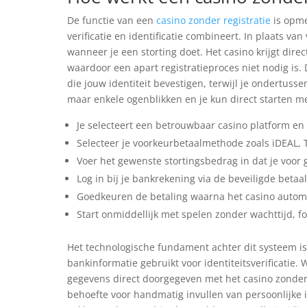
De functie van een
casino zonder registratie
is opme
verificatie en identificatie combineert. In plaats van
wanneer je een storting doet. Het casino krijgt direc
waardoor een apart registratieproces niet nodig is
die jouw identiteit bevestigen, terwijl je ondertuss
maar enkele ogenblikken en je kun direct starten me
Je selecteert een betrouwbaar casino platform en k
Selecteer je voorkeurbetaalmethode zoals iDEAL, 
Voer het gewenste stortingsbedrag in dat je voor 
Log in bij je bankrekening via de beveiligde beta
Goedkeuren de betaling waarna het casino automati
Start onmiddellijk met spelen zonder wachttijd, fo
Het technologische fundament achter dit systeem is 
bankinformatie gebruikt voor identiteitsverificatie. 
gegevens direct doorgegeven met het casino zonder r
behoefte voor handmatig invullen van persoonlijke 